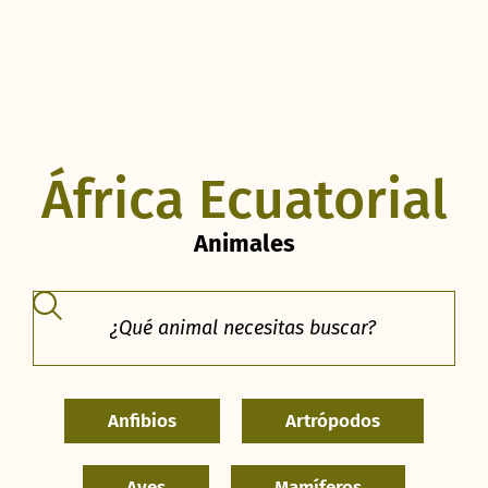
África Ecuatorial
Animales
Anfibios
Artrópodos
Aves
Mamíferos