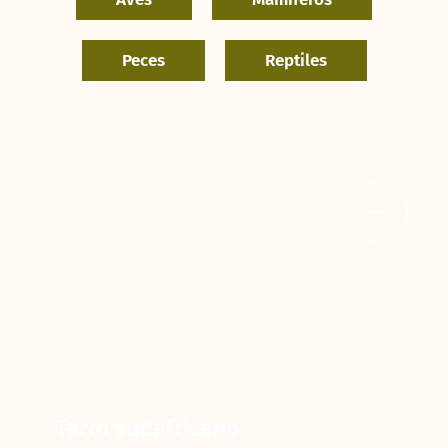
Peces
Reptiles
Tarro sudafricano