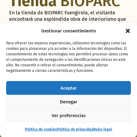
Tienda
BIOPARC
En la tienda de BIOPARC Fuengirola, el visitante
encontrará una espléndida obra de interiorismo que
le permite continuar inmerso en la naturaleza hasta
Gestionar consentimiento
el último segundo de su visita.
Para ofrecer las mejores experiencias, utilizamos tecnologías como las
Las formas de la selva tropical vuelven a recrearse en
cookies para almacenar y/o acceder a la información del dispositivo. El
consentimiento de estas tecnologías nos permitirá procesar datos como
este espacio de compra. Casi 200 metros cuadrados
el comportamiento de navegación o las identificaciones únicas en este
de naturaleza espontánea y en movimiento donde el
sitio. No consentir o retirar el consentimiento, puede afectar
visitante podrá encontrar un amplio catálogo
negativamente a ciertas características y funciones.
de
peluches de los animales más representativos
que habitan en el parque, fantásticos libros
Aceptar
educativos y juguetes, material de papelería,
menaje, accesorios diversos y exclusivas prendas
Denegar
diseñadas por BIOPARC Fuengirola
. Además de
muchas cosas más.
Ver preferencias
En este espacio, puede adquirir todo tipo de recuerdos
Espectáculo
Comprar
Política de cookies
Política de privacidad
Aviso legal
Maya
de su experiencia en BIOPARC Fuengirola.
entradas