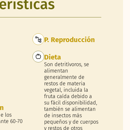
erísticas
P. Reproducción
Dieta
Son detritívoros, se
alimentan
generalmente de
restos de materia
vegetal, incluida la
fruta caída debido a
su fácil disponibilidad,
ón
también se alimentan
e los
de insectos más
nte 60-70
pequeños y de cuerpos
y restos de otros