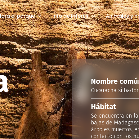
lora el parque
Info de interés
Animales y h
a
Nombre comú
Cucaracha silbador
Hábitat
Se encuentra en las
bajas de Madagasc
árboles muertos, en
contacto con los h