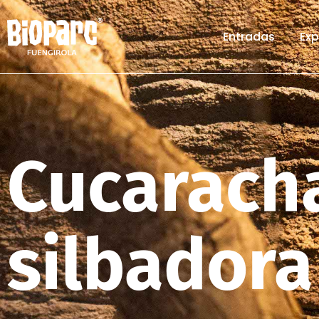
Entradas
Exp
Cucarach
silbadora