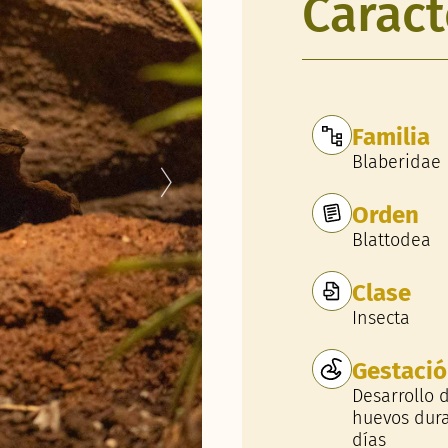
Caract
Familia
Blaberidae
Orden
Blattodea
Clase
Insecta
Gestaci
Desarrollo d
huevos dura
días