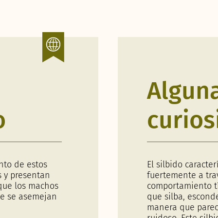
Algun
o
curios
nto de estos
El silbido caracte
s y presentan
fuertemente a tra
 que los machos
comportamiento tí
ue se asemejan
que silba, esconde
manera que parec
ruidoso. Este silb