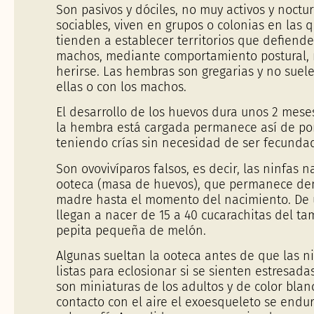
Son pasivos y dóciles, no muy activos y noctu
sociables, viven en grupos o colonias en las 
tienden a establecer territorios que defiend
machos, mediante comportamiento postural, 
herirse. Las hembras son gregarias y no suel
ellas o con los machos.
El desarrollo de los huevos dura unos 2 mese
la hembra está cargada permanece así de por
teniendo crías sin necesidad de ser fecund
Son ovovivíparos falsos, es decir, las ninfas 
ooteca (masa de huevos), que permanece den
madre hasta el momento del nacimiento. De
llegan a nacer de 15 a 40 cucarachitas del t
pepita pequeña de melón.
Algunas sueltan la ooteca antes de que las n
listas para eclosionar si se sienten estresada
son miniaturas de los adultos y de color blanc
contacto con el aire el exoesqueleto se endur