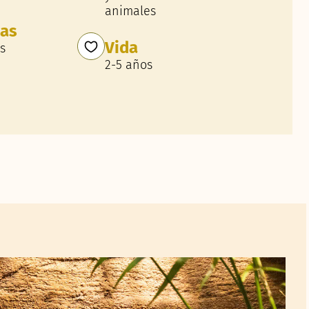
animales
ías
Vida
s
2-5 años