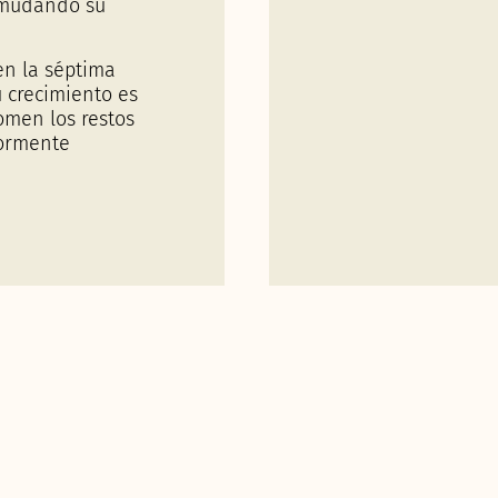
n mudando su
en la séptima
 crecimiento es
omen los restos
iormente