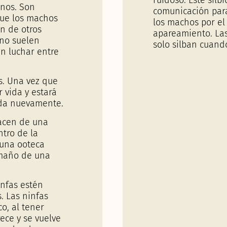
rnos. Son
comunicación para
que los machos
los machos por el t
en de otros
apareamiento. Las
no suelen
solo silban cuand
en luchar entre
s. Una vez que
 vida y estará
ada nuevamente.
nacen de una
tro de la
 una ooteca
amaño de una
infas estén
s. Las ninfas
o, al tener
ece y se vuelve