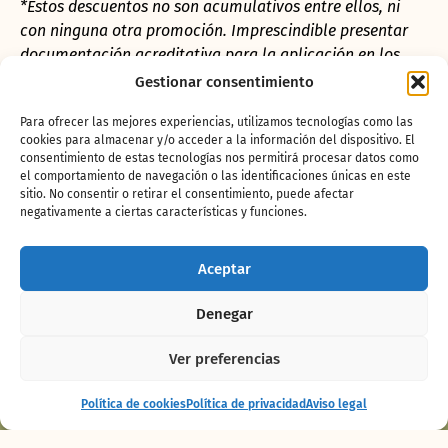
*Estos descuentos no son acumulativos entre ellos, ni
con ninguna otra promoción. Imprescindible presentar
documentación acreditativa para la aplicación en los
descuentos. Solo aplicable a entrada diaria y en la
Gestionar consentimiento
taquilla de Bioparc Fuengirola.
Para ofrecer las mejores experiencias, utilizamos tecnologías como las
cookies para almacenar y/o acceder a la información del dispositivo. El
consentimiento de estas tecnologías nos permitirá procesar datos como
Familia numerosa
el comportamiento de navegación o las identificaciones únicas en este
15% Descuento por miembro. Imprescindible
sitio. No consentir o retirar el consentimiento, puede afectar
negativamente a ciertas características y funciones.
presentar documentación de familia
numerosa de la unidad familiar.
Aceptar
Carnet Joven
Denegar
20% Descuento para afiliado y hasta 3
acompañantes.
Ver preferencias
Empadronamiento Fuengirola
Espectáculo
Comprar
Política de cookies
Política de privacidad
Aviso legal
Maya
entradas
20% Descuento para empadronado en