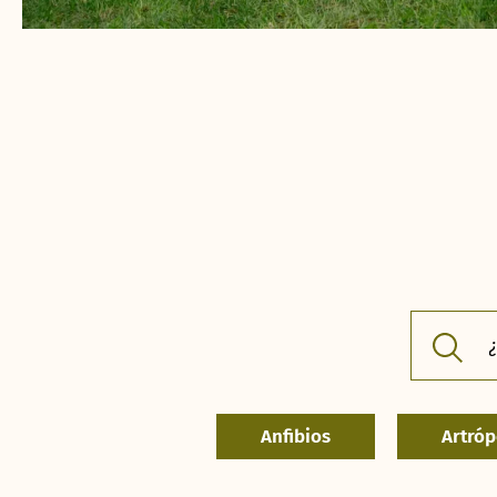
Anfibios
Artró