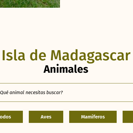
Isla de Madagascar
Animales
podos
Aves
Mamíferos