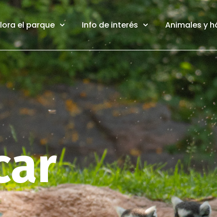
lora el parque
Info de interés
Animales y h
car