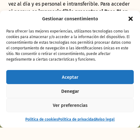
vez al día y es personal e intransferible. Para acceder
al parque
es imprescindible presentar el Pase B! en
la taquilla de Bioparc Fuengirola.
Consulta todas las
Gestionar consentimiento
condiciones en la
sección FAQs.
Para ofrecer las mejores experiencias, utilizamos tecnologías como las
cookies para almacenar y/o acceder a la información del dispositivo. El
consentimiento de estas tecnologías nos permitirá procesar datos como
el comportamiento de navegación o las identificaciones únicas en este
sitio. No consentir o retirar el consentimiento, puede afectar
negativamente a ciertas características y funciones.
Aceptar
Denegar
Ver preferencias
Espectáculo
Comprar
Política de cookies
Política de privacidad
Aviso legal
Maya
entradas
Compra tu PASE ANUAL B! y