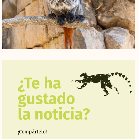
¿Te ha
gustado
la noticia?
¡Compártelo!