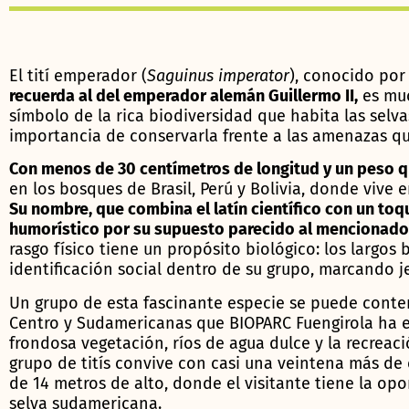
El tití emperador (
Saguinus imperator
), conocido por
recuerda al del emperador alemán Guillermo II,
es muc
símbolo de la rica biodiversidad que habita las selva
importancia de conservarla frente a las amenazas qu
Con menos de 30 centímetros de longitud y un peso q
en los bosques de Brasil, Perú y Bolivia, donde vive 
Su nombre, que combina el latín científico con un toq
humorístico por su supuesto parecido al mencionad
rasgo físico tiene un propósito biológico: los largo
identificación social dentro de su grupo, marcando j
Un grupo de esta fascinante especie se puede contem
Centro y Sudamericanas que BIOPARC Fuengirola ha 
frondosa vegetación, ríos de agua dulce y la recreac
grupo de titís convive con casi una veintena más de
de 14 metros de alto, donde el visitante tiene la opo
selva sudamericana.