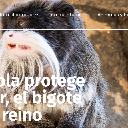
lora el parque
Info de interés
Animales y h
ola protege
r, el bigote
 reino