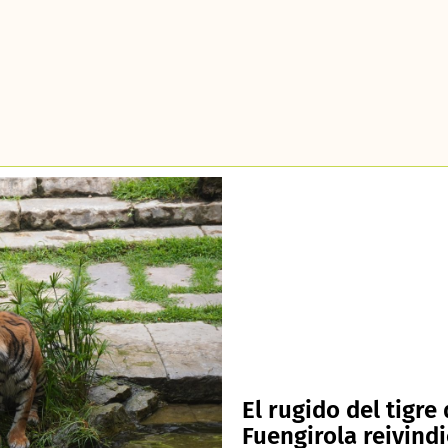
El rugido del tigr
Fuengirola reivind