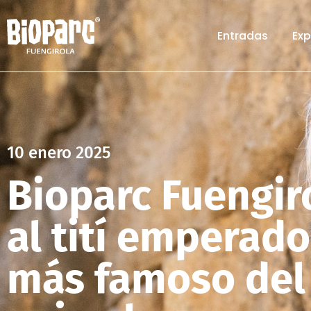
Entradas
Exp
10 enero 2025
Bioparc Fuengir
al tití emperado
más famoso del