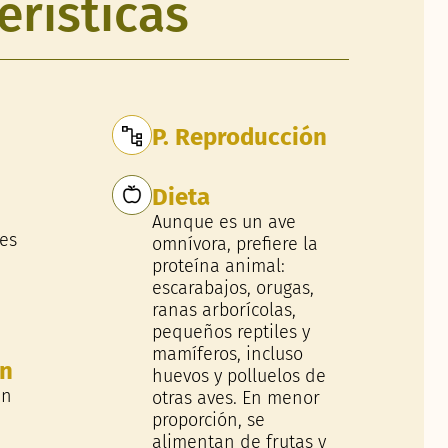
erísticas
P. Reproducción
Dieta
Aunque es un ave
es
omnívora, prefiere la
proteína animal:
escarabajos, orugas,
ranas arborícolas,
pequeños reptiles y
mamíferos, incluso
ón
huevos y polluelos de
en
otras aves. En menor
proporción, se
alimentan de frutas y