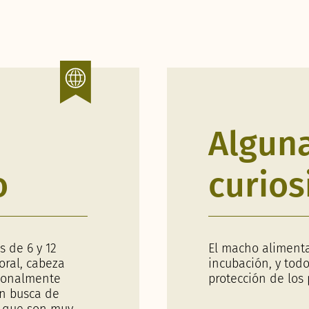
Algun
o
curios
s de 6 y 12
El macho alimenta
coral, cabeza
incubación, y todo
cionalmente
protección de los 
en busca de
a que son muy