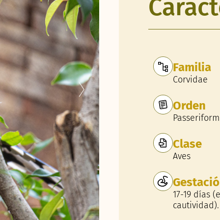
Caract
Familia
Corvidae
Orden
Passeriform
Clase
Aves
Gestaci
17-19 días (
cautividad).