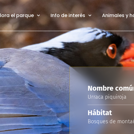
lora el parque
Info de interés
Animales y h
Nombre comú
Urraca piquiroja
Hábitat
Bosques de montaña