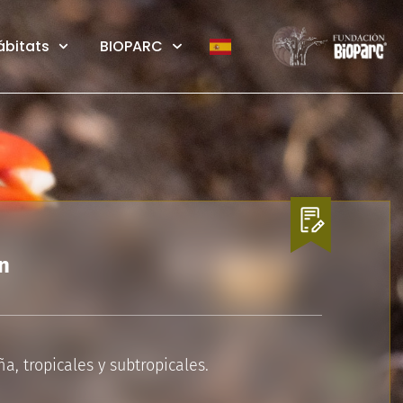
ábitats
BIOPARC
n
, tropicales y subtropicales.