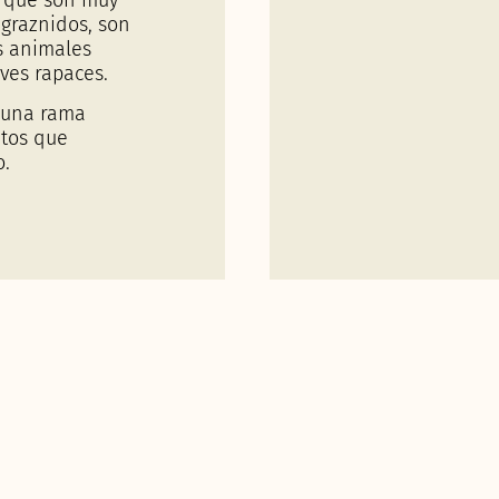
graznidos, son
os animales
aves rapaces.
n una rama
ntos que
o.