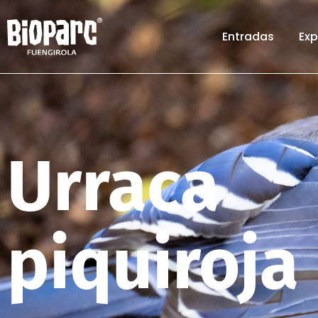
Entradas
Exp
Urraca
piquiroja