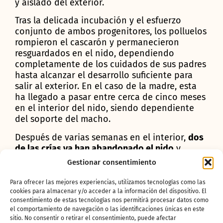
y aislado del exterior.
Tras la delicada incubación y el esfuerzo
conjunto de ambos progenitores, los polluelos
rompieron el cascarón y permanecieron
resguardados en el nido, dependiendo
completamente de los cuidados de sus padres
hasta alcanzar el desarrollo suficiente para
salir al exterior. En el caso de la madre, esta
ha llegado a pasar entre cerca de cinco meses
en el interior del nido, siendo dependiente
del soporte del macho.
Después de varias semanas en el interior,
dos
de las crías ya han abandonado el nido
y
pueden contemplarse en la instalación
Gestionar consentimiento
exterior de Bioparc Fuengirola, donde los
visitantes tienen la oportunidad de observar
Para ofrecer las mejores experiencias, utilizamos tecnologías como las
de cerca a esta espectacular especie y
cookies para almacenar y/o acceder a la información del dispositivo. El
consentimiento de estas tecnologías nos permitirá procesar datos como
conocer más sobre su singular biología.
El
el comportamiento de navegación o las identificaciones únicas en este
tercer polluelo, el más pequeño de la nidada,
sitio. No consentir o retirar el consentimiento, puede afectar