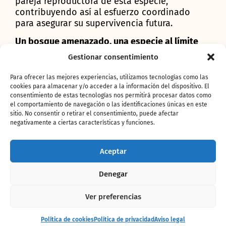
pareja reproductora de esta especie,
contribuyendo así al esfuerzo coordinado
para asegurar su supervivencia futura.
Un bosque amenazado, una especie al límite
Gestionar consentimiento
El tití león dorado habita exclusivamente en
el amenazado Bosque Atlántico brasileño,
uno
Para ofrecer las mejores experiencias, utilizamos tecnologías como las
de los ecosistemas más biodiversos y,
cookies para almacenar y/o acceder a la información del dispositivo. El
paradójicamente, más fragmentados del
consentimiento de estas tecnologías nos permitirá procesar datos como
el comportamiento de navegación o las identificaciones únicas en este
planeta.
Históricamente, esta especie ha sido
sitio. No consentir o retirar el consentimiento, puede afectar
víctima de la pérdida masiva de hábitat, la
negativamente a ciertas características y funciones.
deforestación, la expansión agrícola y la
captura para el comercio ilegal de mascotas.
En la actualidad, los mayores peligros
Aceptar
provienen del avance de la urbanización, la
expansión de redes viales, la reducción
Denegar
continua en la calidad y conectividad de su
entorno natural.
Ver preferencias
Reintroducciones fallidas y una batalla por la
Espectáculo
Comprar
Política de cookies
Política de privacidad
Aviso legal
supervivencia
Maya
entradas