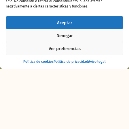
sitio. No consentir o retirar el consentimiento, puede afectar
negativamente a ciertas características y funciones.
Aceptar
Denegar
Ver preferencias
Espectáculo
Comprar
Política de cookies
Política de privacidad
Aviso legal
Maya
entradas