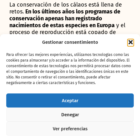
La conservación de los cálaos está llena de
retos.
En los últimos años los programas de
conservación apenas han registrado
nacimientos de estas especies en Europa
y el
proceso de reproducción está copado de
particularidades. Las hembras son muy
Gestionar consentimiento
selectivas y la estimulación del macho es
fundamental para que esta ovule. Por otro
Para ofrecer las mejores experiencias, utilizamos tecnologías como las
lado,
a diferencia de otras aves en la que
cookies para almacenar y/o acceder a la información del dispositivo. El
ambos construyen el nido, en los cálaos son
consentimiento de estas tecnologías nos permitirá procesar datos como
el comportamiento de navegación o las identificaciones únicas en este
ellas quienes lo
hacen escogiendo cavidades
sitio. No consentir o retirar el consentimiento, puede afectar
que encuentra en zonas altas de los árboles.
negativamente a ciertas características y funciones.
Desde ese momento, es el macho quien
aporta el 100% de los alimentos a la madre y a
las crías. Cuando estas rompen el cascarón la
Aceptar
madre cubre prácticamente el acceso del nido
con una especie de cemento que elabora ella
Denegar
misma dejando solo una pequeña apertura
para que el macho pueda continuar
Ver preferencias
aportando alimentos. Esta circunstancia que