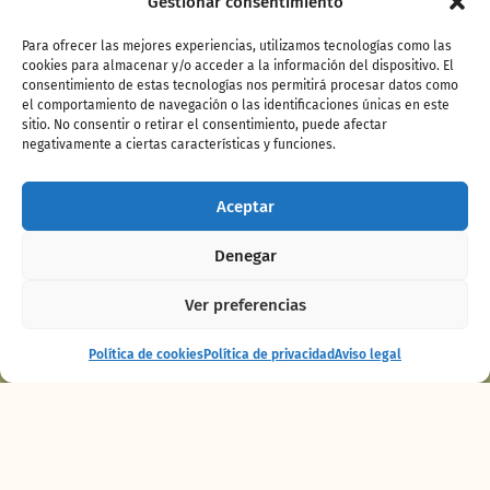
Gestionar consentimiento
Una vez finalizado el recorrido y descubierto
el misterio, las personas participantes deben
Para ofrecer las mejores experiencias, utilizamos tecnologías como las
depositar el mapa de la yincana en el lugar
cookies para almacenar y/o acceder a la información del dispositivo. El
habilitado para ello: Bioparc Café
. Solo por
consentimiento de estas tecnologías nos permitirá procesar datos como
el comportamiento de navegación o las identificaciones únicas en este
participar, los visitantes entrarán en el sorteo
sitio. No consentir o retirar el consentimiento, puede afectar
de un pase anual para toda la familia.
negativamente a ciertas características y funciones.
Además, Bioparc Fuengirola
ofrecerá talleres
gratuitos pensados para toda la familia, en los
Aceptar
que los más pequeños podrán crear sus
propias manualidades temáticas y aprender
Denegar
sobre la importancia de cuidar el
medioambiente y la biodiversidad: ‘La fábrica
Ver preferencias
de slime’ y ‘Manualidad terrorífica’
. Estas
actividades fomentan el respeto por la
Espectáculo
Comprar
Política de cookies
Política de privacidad
Aviso legal
naturaleza de una manera divertida y
Maya
entradas
entretenida, ideal para conectar con el
espíritu de Halloween de forma educativa.
El parque se vestirá con decoraciones alusivas
a la festividad, creando un ambiente